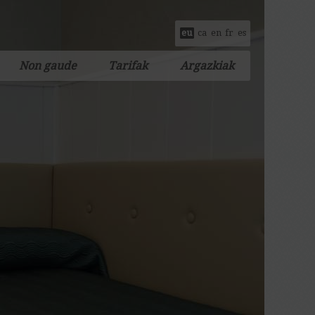
eu
ca
en
fr
es
Non gaude
Tarifak
Argazkiak