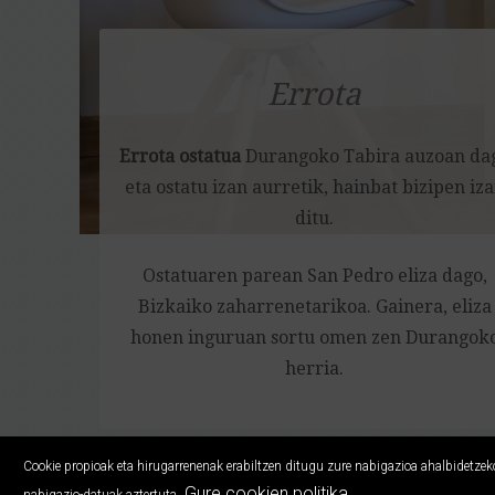
Errota
Errota ostatua
Durangoko Tabira auzoan da
eta ostatu izan aurretik, hainbat bizipen iz
ditu.
Ostatuaren parean San Pedro eliza dago,
Bizkaiko zaharrenetarikoa. Gainera, eliza
honen inguruan sortu omen zen Durangok
herria.
Cookie propioak eta hirugarrenenak erabiltzen ditugu zure nabigazioa ahalbidetzeko,
Gure cookien politika
nabigazio-datuak aztertuta.