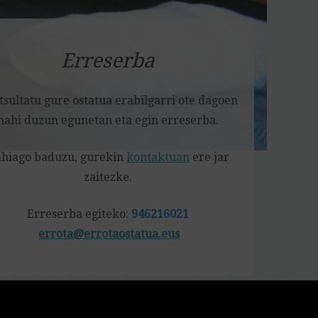
Erreserba
sultatu gure ostatua erabilgarri ote dagoen
nahi duzun egunetan eta egin erreserba.
hiago baduzu, gurekin
kontaktuan
ere jar
zaitezke.
Erreserba egiteko:
946216021
errota@errotaostatua.eus