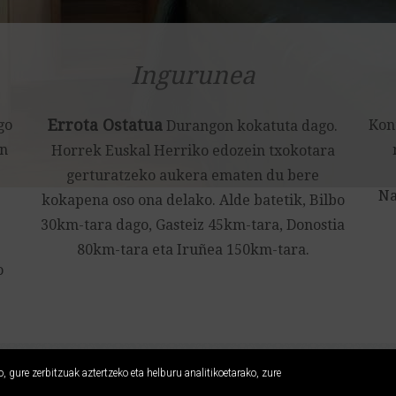
Ingurunea
Errota Ostatua
go
Kont
Durangon kokatuta dago.
an
Horrek Euskal Herriko edozein txokotara
gerturatzeko aukera ematen du bere
Na
kokapena oso ona delako. Alde batetik, Bilbo
30km-tara dago, Gasteiz 45km-tara, Donostia
80km-tara eta Iruñea 150km-tara.
o
 gure zerbitzuak aztertzeko eta helburu analitikoetarako, zure