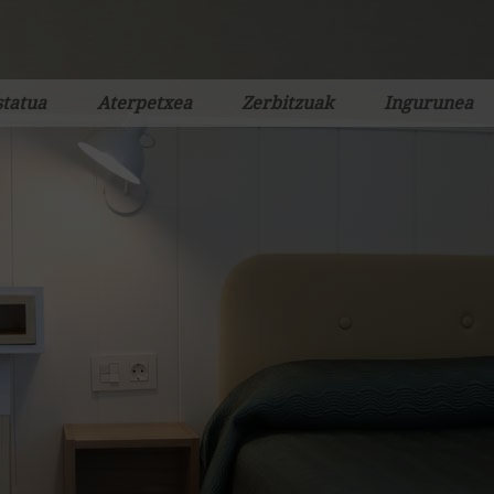
Jump to navigation
tatua
Aterpetxea
Zerbitzuak
Ingurunea