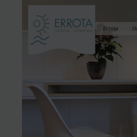
Errota
Os